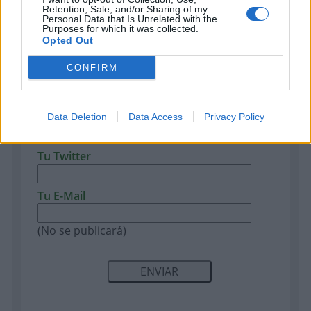
Comentarios
Retention, Sale, and/or Sharing of my
Personal Data that Is Unrelated with the
Purposes for which it was collected.
Opted Out
CONFIRM
Tu nombre
Data Deletion
Data Access
Privacy Policy
Tu Twitter
Tu E-Mail
(No se publicará)