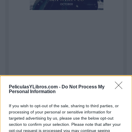
PeliculasYLibros.com -
Do Not Process My
Personal Information
If you wish to opt-out of the sale, sharing to third parties, or
processing of your personal or sensitive information for
targeted advertising by us, please use the below opt-out
Puntuaciones de los usuarios
section to confirm your selection. Please note that after your
Puntuación
Usuario
opt-out request is processed you may continue seeing