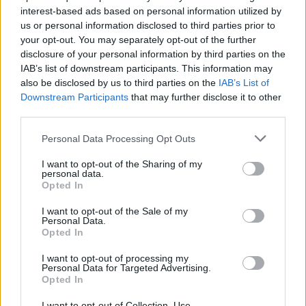
interest-based ads based on personal information utilized by
0 Ptos
Natalia
us or personal information disclosed to third parties prior to
your opt-out. You may separately opt-out of the further
0 Ptos
Pami
disclosure of your personal information by third parties on the
IAB’s list of downstream participants. This information may
7 Ptos
Miguel
also be disclosed by us to third parties on the
IAB’s List of
Downstream Participants
that may further disclose it to other
Agencia
Agencia
third parties.
10 Ptos
Subido
Subido
Comentarios: ¡íóíóáóó¿íé
Personal Data Processing Opt Outs
10 Ptos
Top Seo
Top Seo
I want to opt-out of the Sharing of my
personal data.
Comentarios: ¡íóíóáíóóááá¿íúé
Opted In
I want to opt-out of the Sale of my
Personal Data.
Tú también puedes dar tu opinión
Opted In
I want to opt-out of processing my
Personal Data for Targeted Advertising.
Tu Puntuación
Opted In
I want to opt-out of Collection, Use,