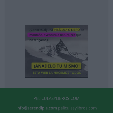
PELICULASYLIBROS.COM
info@serendipia.com
peliculasylibros.com